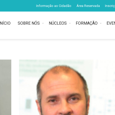
Informação ao Cidadão
Área Reservada
Inscri
INÍCIO
SOBRE NÓS
NÚCLEOS
FORMAÇÃO
EVE