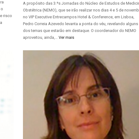
ra
A propósito das 3.ªs Jornadas do Núcleo de Estudos de Medici
 o
Obstétrica (NEMO), que se irão realizar nos dias 4 e 5 de novemb
e risco
no VIP Executive Entrecampos Hotel & Conference, em Lisboa,
 a
Pedro Correia Azevedo levanta a ponta do véu, revelando alguns
dos temas que estarão em destaque. O coordenador do NEMO
aproveitou, ainda,…
Ver mais