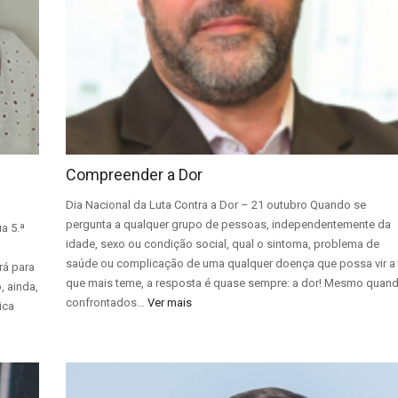
ª
Compreender a Dor
Dia Nacional da Luta Contra a Dor – 21 outubro Quando se
pergunta a qualquer grupo de pessoas, independentemente da
a 5.ª
idade, sexo ou condição social, qual o sintoma, problema de
saúde ou complicação de uma qualquer doença que possa vir a 
rá para
que mais teme, a resposta é quase sempre: a dor! Mesmo quan
, ainda,
confrontados…
Ver mais
ica