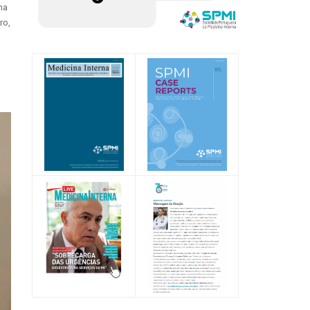
na
ro,