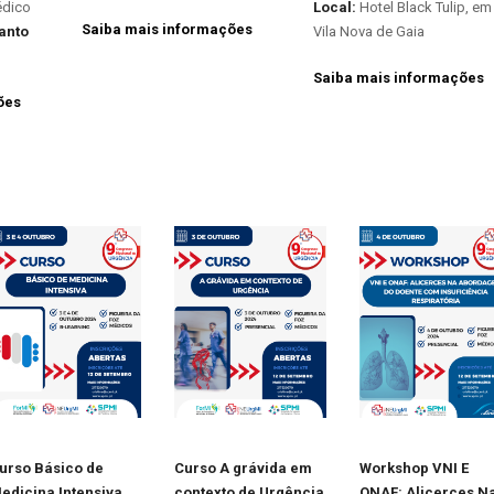
édico
Local:
Hotel Black Tulip, em
Saiba mais informações
anto
Vila Nova de Gaia
Saiba mais informações
ões
urso Básico de
Curso A grávida em
Workshop VNI E
edicina Intensiva
contexto de Urgência
ONAF: Alicerces N