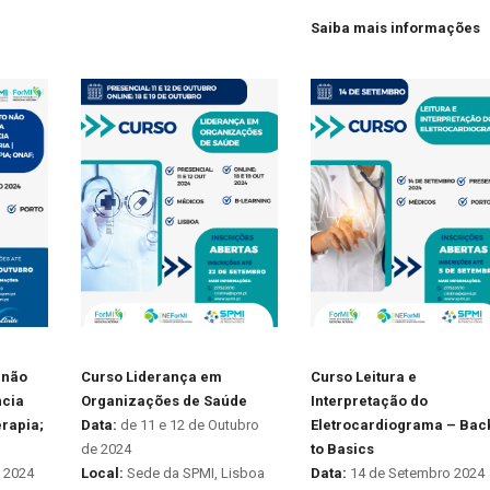
Saiba mais informações
 não
Curso Liderança em
Curso Leitura e
ncia
Organizações de Saúde
Interpretação do
erapia;
Data:
de 11 e 12 de Outubro
Eletrocardiograma – Bac
de 2024
to Basics
 2024
Local:
Sede da SPMI, Lisboa
Data:
14 de Setembro 2024