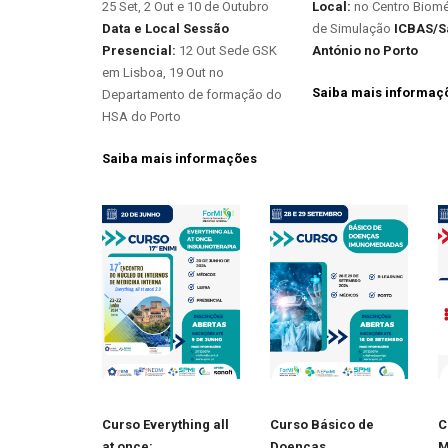
25 Set, 2 Out e 10 de Outubro
Local:
no Centro Biom
Data e Local Sessão
de Simulação
ICBAS/S
Presencial:
12 Out Sede GSK
António
no Porto
em Lisboa, 19 Out no
Saiba mais informaç
Departamento de formação do
HSA do Porto
Saiba mais informações
Curso Everything all
Curso Básico de
C
at once:
Doenças
M