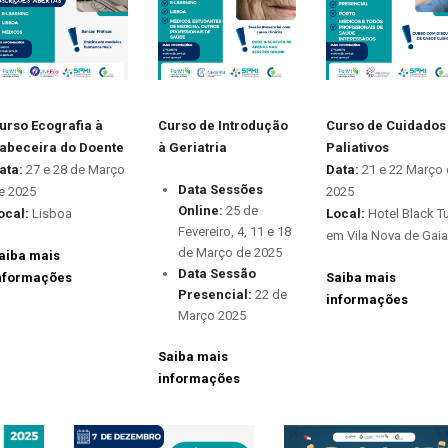
urso Ecografia à
Curso de Introdução
Curso de Cuidados
abeceira do Doente
à Geriatria
Paliativos
ata:
27 e 28 de Março
Data:
21 e 22 Março
Data Sessões
e 2025
2025
Online:
25 de
ocal:
Lisboa
Local:
Hotel Black Tu
Fevereiro, 4, 11 e 18
em Vila Nova de Gaia
de Março de 2025
aiba mais
Data Sessão
nformações
Saiba mais
Presencial:
22 de
informações
Março 2025
Saiba mais
informações