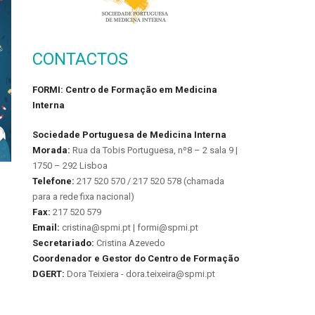
CONTACTOS
FORMI: Centro de Formação em Medicina
Interna
Sociedade Portuguesa de Medicina Interna
Morada:
Rua da Tobis Portuguesa, nº8 – 2 sala 9 |
1750 – 292 Lisboa
Telefone:
217 520 570 / 217 520 578 (chamada
para a rede fixa nacional)
Fax:
217 520 579
Email:
cristina@spmi.pt | formi@spmi.pt
Secretariado:
Cristina Azevedo
Coordenador e Gestor do Centro de Formação
DGERT:
Dora Teixiera - dora.teixeira@spmi.pt