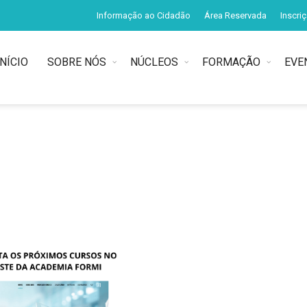
Informação ao Cidadão
Área Reservada
Inscri
INÍCIO
SOBRE NÓS
NÚCLEOS
FORMAÇÃO
EVE