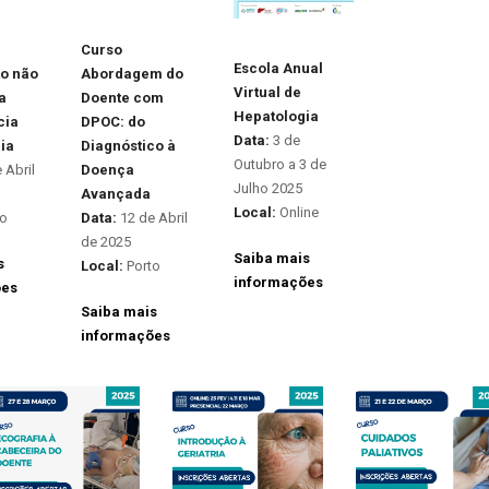
Curso
Escola Anual
o não
Abordagem do
Virtual de
a
Doente com
Hepatologia
cia
DPOC: do
Data:
3 de
ia
Diagnóstico à
Outubro a 3 de
 Abril
Doença
Julho 2025
Avançada
Local:
Online
to
Data:
12 de Abril
de 2025
Saiba mais
s
Local:
Porto
informações
ões
Saiba mais
informações