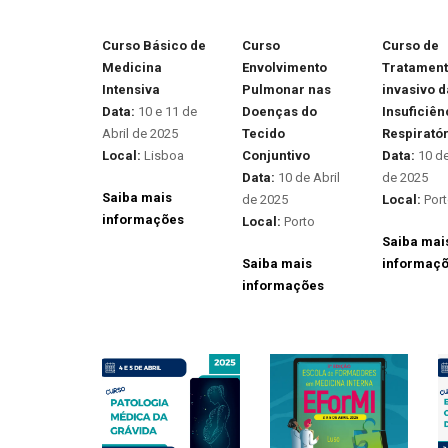
Curso Básico de
Curso
Curso de
Medicina
Envolvimento
Tratament
Intensiva
Pulmonar nas
invasivo d
Data:
10 e 11 de
Doenças do
Insuficiên
Abril de 2025
Tecido
Respiratór
Local:
Lisboa
Conjuntivo
Data:
10 de
Data:
10 de Abril
de 2025
Saiba mais
de 2025
Local:
Por
informações
Local:
Porto
Saiba mai
Saiba mais
informaç
informações