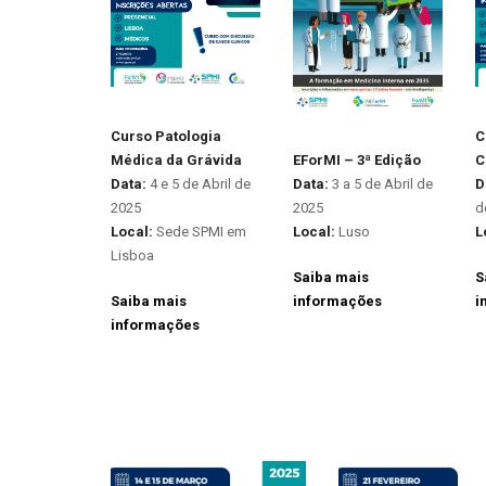
Curso Patologia
C
EForMI – 3ª Edição
Médica da Grávida
C
Data:
3 a 5 de Abril de
Data:
4 e 5 de Abril de
D
2025
2025
d
Local:
Luso
Local:
Sede SPMI em
L
Lisboa
Saiba mais
S
informações
Saiba mais
i
informações