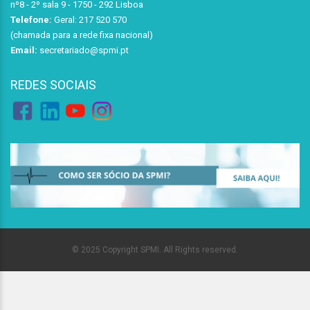
nº8 - 2º sala 9 - 1750 - 292 Lisboa
Telefone:
Geral: 217 520 570
(chamada para a rede fixa nacional)
Email:
secretariado@spmi.pt
REDES SOCIAIS
© 2025 Copyright SPMI. All Rights reserved.