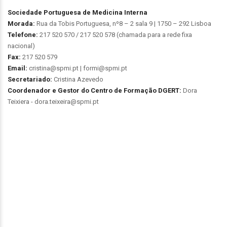
Sociedade Portuguesa de Medicina Interna
Morada:
Rua da Tobis Portuguesa, nº8 – 2 sala 9 | 1750 – 292 Lisboa
Telefone:
217 520 570 / 217 520 578 (chamada para a rede fixa
nacional)
Fax:
217 520 579
Email:
cristina@spmi.pt | formi@spmi.pt
Secretariado:
Cristina Azevedo
Coordenador e Gestor do Centro de Formação DGERT:
Dora
Teixiera - dora.teixeira@spmi.pt