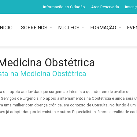
Informação ao Cidadão
Área Reservada
Inscri
INÍCIO
SOBRE NÓS
NÚCLEOS
FORMAÇÃO
EVE
 Medicina Obstétrica
sta na Medicina Obstétrica
ra dar apoio às dúvidas que surgem ao Internista quando tem de avaliar ou
Serviços de Urgência, no apoio a internamentos na Obstetrícia e ainda será út
para uma mulher com doença crónica, em contexto de Consulta. No fundo é um
s já adaptadas por Internistas e outros Especialistas, à nossa realidade ca