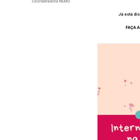
Coordenadora NEMO
Já está di
FAÇA A