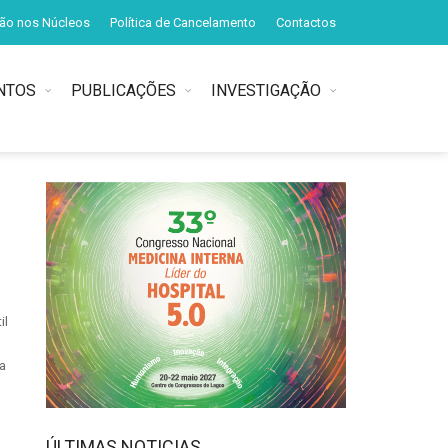
ção nos Núcleos
Política de Cancelamento
Contactos
NTOS
PUBLICAÇÕES
INVESTIGAÇÃO
il
da
ÚLTIMAS NOTICIAS