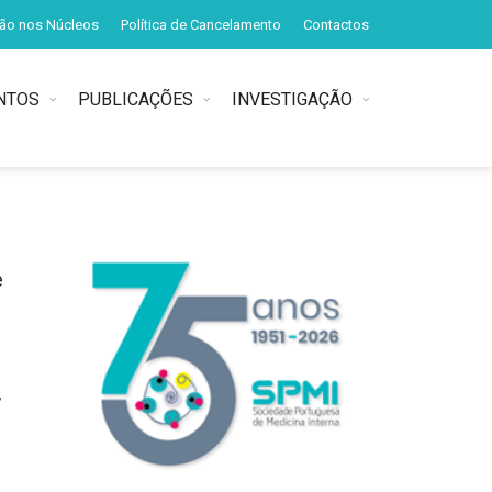
ção nos Núcleos
Política de Cancelamento
Contactos
NTOS
PUBLICAÇÕES
INVESTIGAÇÃO
e
,