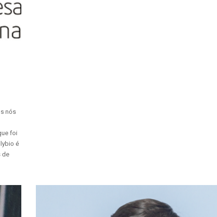
os nós
ue foi
lybio é
s de