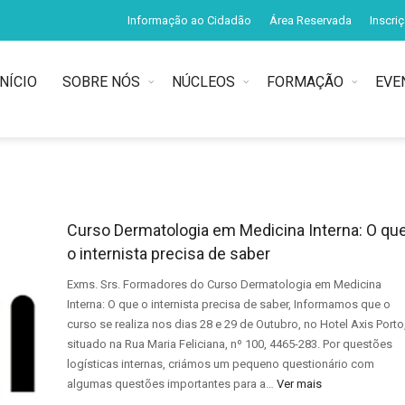
Informação ao Cidadão
Área Reservada
Inscri
INÍCIO
SOBRE NÓS
NÚCLEOS
FORMAÇÃO
EVE
Curso Dermatologia em Medicina Interna: O qu
o internista precisa de saber
Exms. Srs. Formadores do Curso Dermatologia em Medicina
Interna: O que o internista precisa de saber, Informamos que o
curso se realiza nos dias 28 e 29 de Outubro, no Hotel Axis Porto
situado na Rua Maria Feliciana, nº 100, 4465-283. Por questões
logísticas internas, criámos um pequeno questionário com
algumas questões importantes para a…
Ver mais