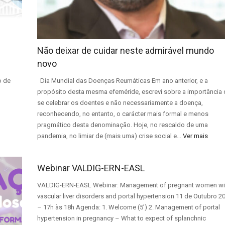
Não deixar de cuidar neste admirável mundo
novo
o de
Dia Mundial das Doenças Reumáticas Em ano anterior, e a
propósito desta mesma efeméride, escrevi sobre a importância 
se celebrar os doentes e não necessariamente a doença,
reconhecendo, no entanto, o carácter mais formal e menos
pragmático desta denominação. Hoje, no rescaldo de uma
pandemia, no limiar de (mais uma) crise social e…
Ver mais
Webinar VALDIG-ERN-EASL
VALDIG-ERN-EASL Webinar: Management of pregnant women wi
vascular liver disorders and portal hypertension 11 de Outubro 2
– 17h às 18h Agenda: 1. Welcome (5’) 2. Management of portal
hypertension in pregnancy – What to expect of splanchnic