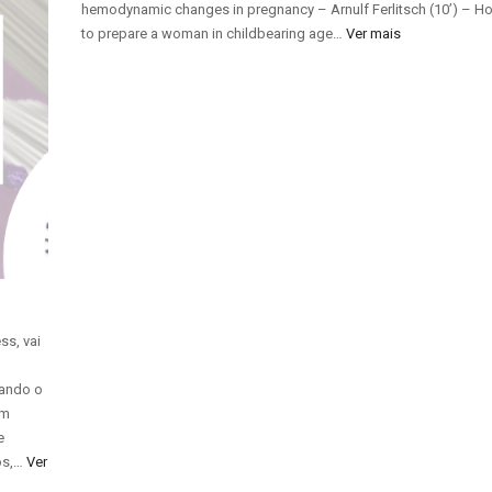
hemodynamic changes in pregnancy – Arnulf Ferlitsch (10’) – H
to prepare a woman in childbearing age…
Ver mais
s, vai
ando o
om
e
os,…
Ver