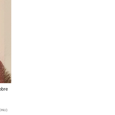
obre
(ONU)