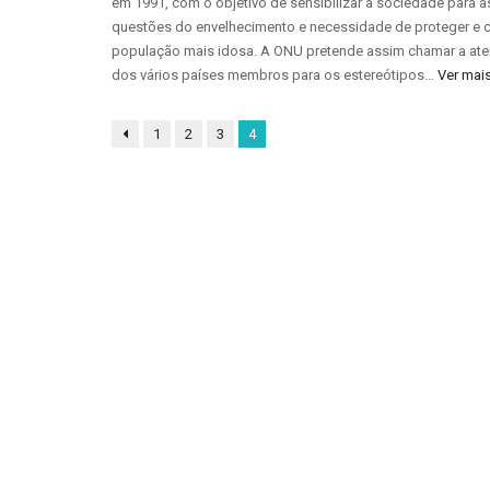
em 1991, com o objetivo de sensibilizar a sociedade para a
questões do envelhecimento e necessidade de proteger e c
população mais idosa. A ONU pretende assim chamar a at
dos vários países membros para os estereótipos…
Ver mai
1
2
3
4