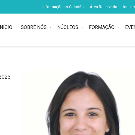
Informação ao Cidadão
Área Reservada
Inscri
INÍCIO
SOBRE NÓS
NÚCLEOS
FORMAÇÃO
EVE
 2023