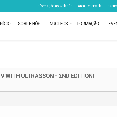
Informação ao Cidadão
Área Reservada
Inscri
INÍCIO
SOBRE NÓS
NÚCLEOS
FORMAÇÃO
EVE
9 WITH ULTRASSON - 2ND EDITION!