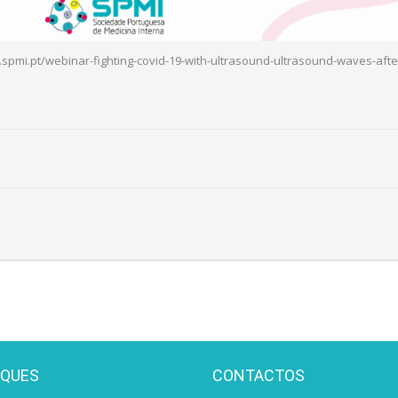
.spmi.pt/webinar-fighting-covid-19-with-ultrasound-ultrasound-waves-aft
AQUES
CONTACTOS