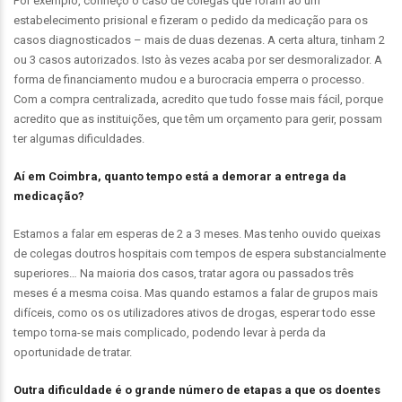
Por exemplo, conheço o caso de colegas que foram ao um
estabelecimento prisional e fizeram o pedido da medicação para os
casos diagnosticados – mais de duas dezenas. A certa altura, tinham 2
ou 3 casos autorizados. Isto às vezes acaba por ser desmoralizador. A
forma de financiamento mudou e a burocracia emperra o processo.
Com a compra centralizada, acredito que tudo fosse mais fácil, porque
acredito que as instituições, que têm um orçamento para gerir, possam
ter algumas dificuldades.
Aí em Coimbra, quanto tempo está a demorar a entrega da
medicação?
Estamos a falar em esperas de 2 a 3 meses. Mas tenho ouvido queixas
de colegas doutros hospitais com tempos de espera substancialmente
superiores… Na maioria dos casos, tratar agora ou passados três
meses é a mesma coisa. Mas quando estamos a falar de grupos mais
difíceis, como os os utilizadores ativos de drogas, esperar todo esse
tempo torna-se mais complicado, podendo levar à perda da
oportunidade de tratar.
Outra dificuldade é o grande número de etapas a que os doentes