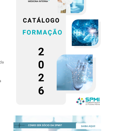
ida
a