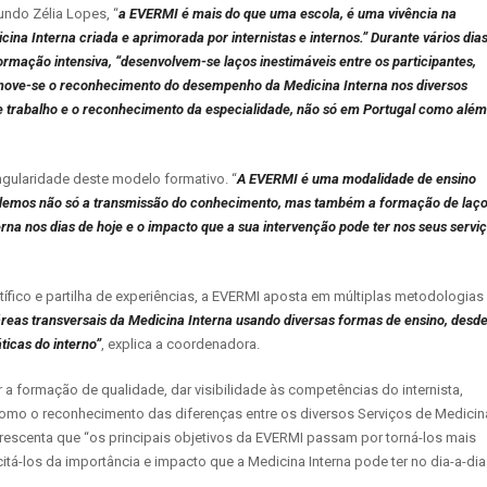
ndo Zélia Lopes, “
a EVERMI é mais do que uma escola, é uma vivência na
cina Interna criada e aprimorada por internistas e internos.” Durante vários dia
ormação intensiva, “desenvolvem-se laços inestimáveis entre os participantes,
ove-se o reconhecimento do desempenho da Medicina Interna nos diversos
de trabalho e o reconhecimento da especialidade, não só em Portugal como além
ngularidade deste modelo formativo. “
A EVERMI é uma modalidade de ensino
ndemos não só a transmissão do conhecimento, mas também a formação de laç
erna nos dias de hoje e o impacto que a sua intervenção pode ter nos seus servi
fico e partilha de experiências, a EVERMI aposta em múltiplas metodologias
as transversais da Medicina Interna usando diversas formas de ensino, desd
ticas do interno”
, explica a coordenadora.
a formação de qualidade, dar visibilidade às competências do internista,
como o reconhecimento das diferenças entre os diversos Serviços de Medicin
acrescenta que “os principais objetivos da EVERMI passam por torná-los mais
tá-los da importância e impacto que a Medicina Interna pode ter no dia-a-dia