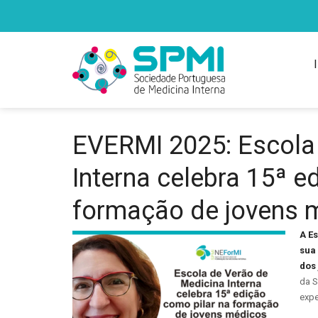
EVERMI 2025: Escola
Interna celebra 15ª e
formação de jovens 
A E
sua
dos 
da S
expe