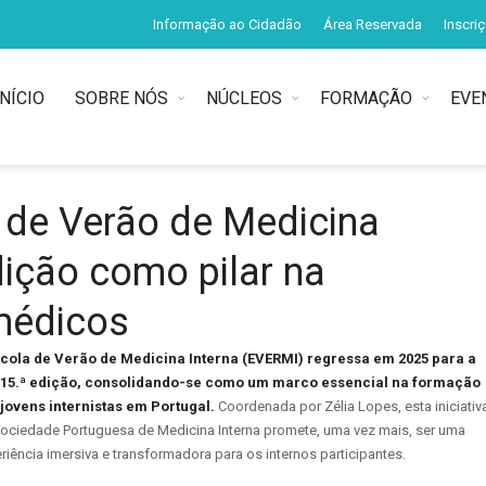
Informação ao Cidadão
Área Reservada
Inscri
INÍCIO
SOBRE NÓS
NÚCLEOS
FORMAÇÃO
EVE
 de Verão de Medicina
dição como pilar na
médicos
scola de Verão de Medicina Interna (EVERMI) regressa em 2025 para a
 15.ª edição, consolidando-se como um marco essencial na formação
jovens internistas em Portugal.
Coordenada por Zélia Lopes, esta iniciativ
ociedade Portuguesa de Medicina Interna promete, uma vez mais, ser uma
riência imersiva e transformadora para os internos participantes.