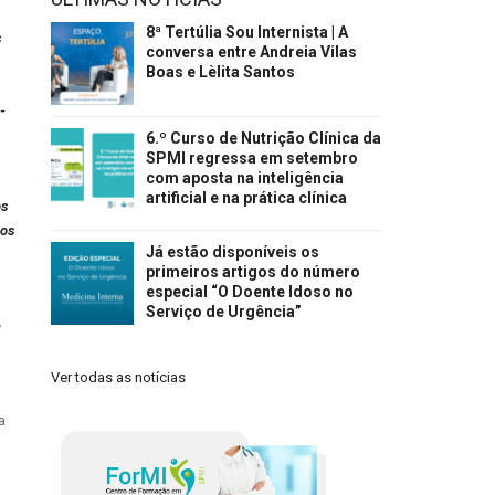
8ª Tertúlia Sou Internista | A
s
conversa entre Andreia Vilas
Boas e Lèlita Santos
-
6.º Curso de Nutrição Clínica da
SPMI regressa em setembro
com aposta na inteligência
artificial e na prática clínica
os
ços
Já estão disponíveis os
primeiros artigos do número
especial “O Doente Idoso no
Serviço de Urgência”
e
Ver todas as notícias
a