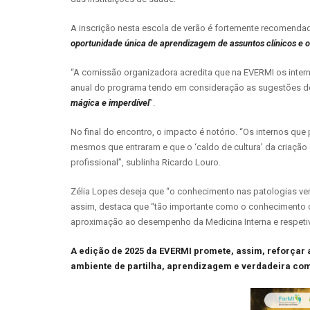
A inscrição nesta escola de verão é fortemente recomendada
oportunidade única de aprendizagem de assuntos clínicos e
“A comissão organizadora acredita que na EVERMI os inter
anual do programa tendo em consideração as sugestões dos 
mágica e imperdível
”.
No final do encontro, o impacto é notório. “Os internos qu
mesmos que entraram e que o ‘caldo de cultura’ da criação
profissional”, sublinha Ricardo Louro.
Zélia Lopes deseja que “o conhecimento nas patologias ve
assim, destaca que “tão importante como o conhecimento cie
aproximação ao desempenho da Medicina Interna e respetivo
A edição de 2025 da EVERMI promete, assim, reforçar a
ambiente de partilha, aprendizagem e verdadeira com