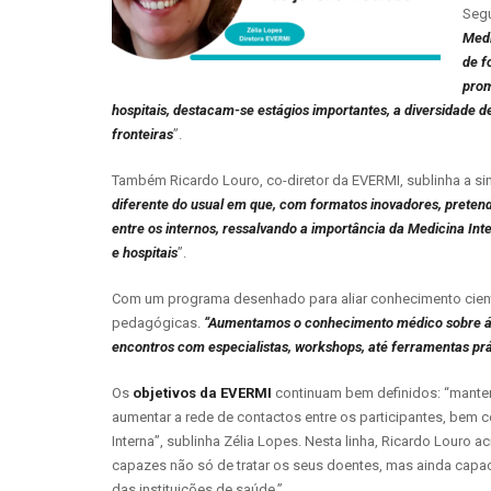
Segu
Medi
de f
prom
hospitais, destacam-se estágios importantes, a diversidade 
fronteiras
”.
Também Ricardo Louro, co-diretor da EVERMI, sublinha a si
diferente do usual em que, com formatos inovadores, prete
entre os internos, ressalvando a importância da Medicina Int
e hospitais
”.
Com um programa desenhado para aliar conhecimento cientí
pedagógicas.
“Aumentamos o conhecimento médico sobre áre
encontros com especialistas, workshops, até ferramentas prá
Os
objetivos da EVERMI
continuam bem definidos: “manter 
aumentar a rede de contactos entre os participantes, bem 
Interna”, sublinha Zélia Lopes. Nesta linha, Ricardo Louro 
capazes não só de tratar os seus doentes, mas ainda capaci
das instituições de saúde.”