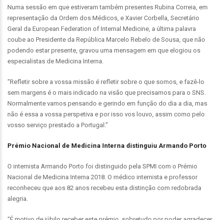
Numa sessão em que estiveram também presentes Rubina Correia, em
representação da Ordem dos Médicos, e Xavier Corbella, Secretário
Geral da European Federation of Internal Medicine, a última palavra
coube ao Presidente da República Marcelo Rebelo de Sousa, que não
podendo estar presente, gravou uma mensagem em que elogiou os
especialistas de Medicina Interna.
“Refletir sobre a vossa missão é refletir sobre o que somos, e fazê-lo
sem margens é o mais indicado na visão que precisamos para o SNS.
Normalmente vamos pensando e gerindo em função do dia a dia, mas
não é essa a vossa perspetiva e por isso vos louvo, assim como pelo
vosso serviço prestado a Portugal.”
Prémio Nacional de Medicina Interna distinguiu Armando Porto
O internista Armando Porto foi distinguido pela SPMI com o Prémio
Nacional de Medicina Interna 2018. O médico internista e professor
reconheceu que aos 82 anos recebeu esta distinção com redobrada
alegria.
“É motivo de júbilo receber este prémio, sobretudo por poder agradecer