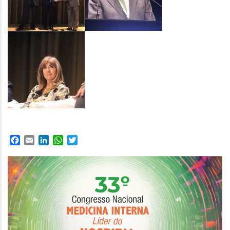
Facebook
Email
LinkedIn
WhatsApp
Twitter