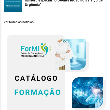
número especial “O Doente Idoso no Serviço de
Urgência”
Ver todas as notícias