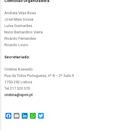
Comissão Organizadora:
Andreia Vilas Boas
José Maia Sousa
Luísa Guimarães
Nuno Bernardino Vieira
Ricardo Fernandes
Ricardo Louro
Secretariado:
Cristina Azevedo
Rua da Tobis Portuguesa, nº 8 – 2º Sala 9
1750-292 Lisboa
Tel 217 520 570
cristina@spmi.pt
Facebook
Email
LinkedIn
WhatsApp
Twitter