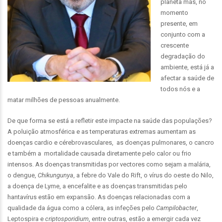
planeta mas, no
momento
presente, em
conjunto com a
crescente
degradação do
ambiente, está já a
afectar a saúde de
todos nós e a
matar milhões de pessoas anualmente.
De que forma se está a refletir este impacte na saúde das populações?
A poluição atmosférica e as temperaturas extremas aumentam as
doenças cardio e cérebrovasculares, as doenças pulmonares, o cancro
e também a mortalidade causada diretamente pelo calor ou frio
intensos. As doenças transmitidas por vectores como sejam a malária,
o dengue,
Chikungunya
, a febre do Vale do Rift, o vírus do oeste do Nilo,
a doença de Lyme, a encefalite e as doenças transmitidas pelo
hantavírus estão em expansão. As doenças relacionadas com a
qualidade da água como a cólera, as infeções pelo
Campilobacter
,
Leptospira e
criptosporidium
, entre outras, estão a emergir cada vez