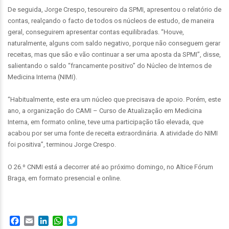
De seguida, Jorge Crespo, tesoureiro da SPMI, apresentou o relatório de
contas, realçando o facto de todos os núcleos de estudo, de maneira
geral, conseguirem apresentar contas equilibradas. “Houve,
naturalmente, alguns com saldo negativo, porque não conseguem gerar
receitas, mas que são e vão continuar a ser uma aposta da SPMI”, disse,
salientando o saldo “francamente positivo” do Núcleo de Internos de
Medicina Interna (NIMI).
“Habitualmente, este era um núcleo que precisava de apoio. Porém, este
ano, a organização do CAMI – Curso de Atualização em Medicina
Interna, em formato online, teve uma participação tão elevada, que
acabou por ser uma fonte de receita extraordinária. A atividade do NIMI
foi positiva”, terminou Jorge Crespo.
O 26.º CNMI está a decorrer até ao próximo domingo, no Altice Fórum
Braga, em formato presencial e online.
Facebook
Email
LinkedIn
WhatsApp
Twitter