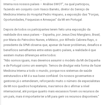
Interna nos nossos países – Análise SWOT”, na qual participou,
fazendo em conjunto com Vasco Barreto, diretor do Serviço de
Medicina Interna do Hospital Pedro Hispano, a exposição das “Forças,
Oportunidades, Fraquezas e Ameaças” da MI em Portugal.
Depois de todos os participantes terem feito uma exposição da
realidade dos seus países – Espanha, por Jesus Diez Manglano, Brasil,
por Maria do Patrocínio Nunes, e México, por Alfredo Cabrera Rayo, o
presidente da SPMI observa que, apesar de haver problemas, desafios e
benefícios semelhantes entre estes quatro países, a realidade é que
existem muitas diferenças entre todos:
“Não somos iguais, mas devemos assumir o modelo da MI de Espanha
e de Portugal como um exemplo. Temos de divulgar esta forma de fazer
Medicina Interna a todo o mundo, porque nos sistemas de saúde
estruturados a MI é a sua base confiável. Os nossos governantes e
gestores já o entenderam, reforçando muito o número de especialistas
de MI nos quadros hospitalares, mas temos de o afirmar a nível
internacional, até porque quanto mais escassos forem os recursos de
um país, mais é importante ter a MI para gerir os recursos disponíveis.”