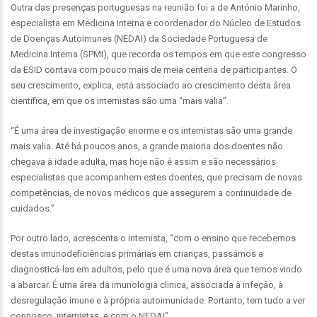
Outra das presenças portuguesas na reunião foi a de António Marinho,
especialista em Medicina Interna e coordenador do Núcleo de Estudos
de Doenças Autoimunes (NEDAI) da Sociedade Portuguesa de
Medicina Interna (SPMI), que recorda os tempos em que este congresso
da ESID contava com pouco mais de meia centena de participantes. O
seu crescimento, explica, está associado ao crescimento desta área
científica, em que os internistas são uma “mais valia”.
“É uma área de investigação enorme e os internistas são uma grande
mais valia. Até há poucos anos, a grande maioria dos doentes não
chegava à idade adulta, mas hoje não é assim e são necessários
especialistas que acompanhem estes doentes, que precisam de novas
competências, de novos médicos que assegurem a continuidade de
cuidados.”
Por outro lado, acrescenta o internista, “com o ensino que recebemos
destas imunodeficiências primárias em crianças, passámos a
diagnosticá-las em adultos, pelo que é uma nova área que temos vindo
a abarcar. É uma área da imunologia clinica, associada à infeção, à
desregulação imune e à própria autoimunidade. Portanto, tem tudo a ver
connosco, internistas, e com o NEDAI”.