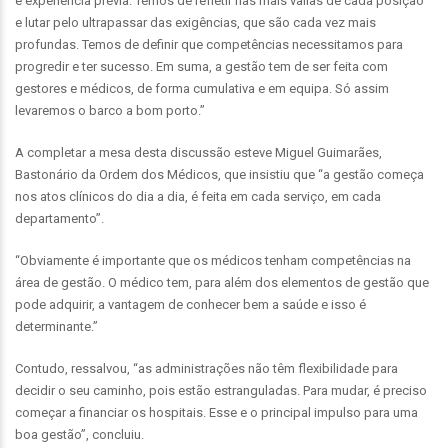
e experiência prévia. Temos de refletir nas mais valias de cada posição
e lutar pelo ultrapassar das exigências, que são cada vez mais
profundas. Temos de definir que competências necessitamos para
progredir e ter sucesso. Em suma, a gestão tem de ser feita com
gestores e médicos, de forma cumulativa e em equipa. Só assim
levaremos o barco a bom porto.”
A completar a mesa desta discussão esteve Miguel Guimarães,
Bastonário da Ordem dos Médicos, que insistiu que “a gestão começa
nos atos clínicos do dia a dia, é feita em cada serviço, em cada
departamento”.
“Obviamente é importante que os médicos tenham competências na
área de gestão. O médico tem, para além dos elementos de gestão que
pode adquirir, a vantagem de conhecer bem a saúde e isso é
determinante.”
Contudo, ressalvou, “as administrações não têm flexibilidade para
decidir o seu caminho, pois estão estranguladas. Para mudar, é preciso
começar a financiar os hospitais. Esse e o principal impulso para uma
boa gestão”, concluiu.