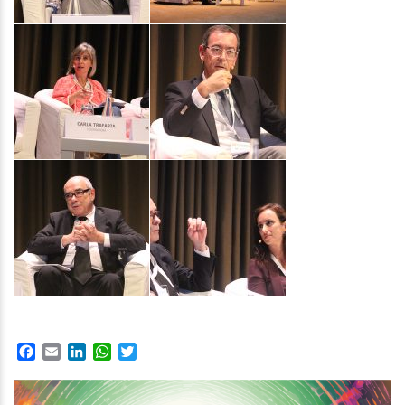
Facebook
Email
LinkedIn
WhatsApp
Twitter