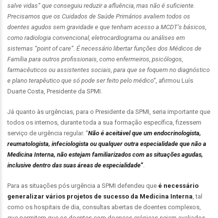
salve vidas” que conseguiu reduzir a afluência, mas não é suficiente.
Precisamos que os Cuidados de Saúde Primários avaliem todos os
doentes agudos sem gravidade e que tenham acesso a MCDT’s básicos,
como radiologia convencional, eletrocardiograma ou análises em
sistemas “point of care”. É necessário libertar funções dos Médicos de
Família para outros profissionais, como enfermeiros, psicólogos,
farmacêuticos ou assistentes sociais, para que se foquem no diagnóstico
e plano terapêutico que só pode ser feito pelo médico”
, afirmou Luís
Duarte Costa, Presidente da SPMI.
Já quanto às urgências, para o Presidente da SPMI, seria importante que
todos os internos, durante toda a sua formação específica, fizessem
serviço de urgência regular. “
Não é aceitável que um endocrinologista,
reumatologista, infeciologista ou qualquer outra especialidade que não a
Medicina Interna, não estejam familiarizados com as situações agudas,
inclusive dentro das suas áreas de especialidade
”
.
Para as situações pós urgência a SPMI defendeu que
é necessário
generalizar vários projetos de sucesso da Medicina Interna
, tal
como os hospitais de dia, consultas abertas de doentes complexos,
que permitem que os doentes com doenças crónicas sejam avaliados