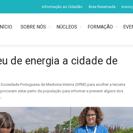
Informação ao Cidadão
Área Reservada
Inscri
INÍCIO
SOBRE NÓS
NÚCLEOS
FORMAÇÃO
EVE
u de energia a cidade de
 Sociedade Portuguesa de Medicina Interna (SPMI) para acolher a terceira
 procuram estar perto da população para informar e prevenir alguns dos
.