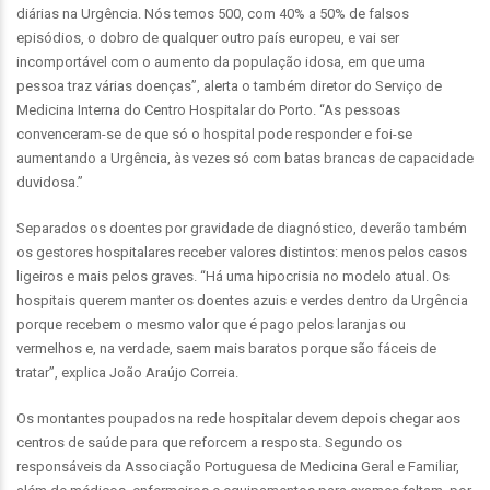
diárias na Urgência. Nós temos 500, com 40% a 50% de falsos
episódios, o dobro de qualquer outro país europeu, e vai ser
incomportável com o aumento da população idosa, em que uma
pessoa traz várias doenças”, alerta o também diretor do Serviço de
Medicina Interna do Centro Hospitalar do Porto. “As pessoas
convenceram-se de que só o hospital pode responder e foi-se
aumentando a Urgência, às vezes só com batas brancas de capacidade
duvidosa.”
Separados os doentes por gravidade de diagnóstico, deverão também
os gestores hospitalares receber valores distintos: menos pelos casos
ligeiros e mais pelos graves. “Há uma hipocrisia no modelo atual. Os
hospitais querem manter os doentes azuis e verdes dentro da Urgência
porque recebem o mesmo valor que é pago pelos laranjas ou
vermelhos e, na verdade, saem mais baratos porque são fáceis de
tratar”, explica João Araújo Correia.
Os montantes poupados na rede hospitalar devem depois chegar aos
centros de saúde para que reforcem a resposta. Segundo os
responsáveis da Associação Portuguesa de Medicina Geral e Familiar,