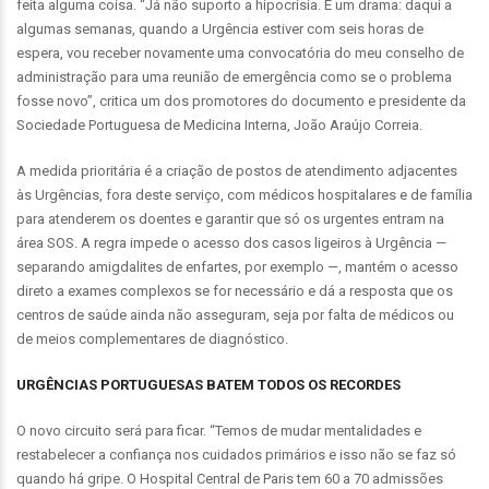
feita alguma coisa. “Já não suporto a hipocrisia. É um drama: daqui a
algumas semanas, quando a Urgência estiver com seis horas de
espera, vou receber novamente uma convocatória do meu conselho de
administração para uma reunião de emergência como se o problema
fosse novo”, critica um dos promotores do documento e presidente da
Sociedade Portuguesa de Medicina Interna, João Araújo Correia.
A medida prioritária é a criação de postos de atendimento adjacentes
às Urgências, fora deste serviço, com médicos hospitalares e de família
para atenderem os doentes e garantir que só os urgentes entram na
área SOS. A regra impede o acesso dos casos ligeiros à Urgência —
separando amigdalites de enfartes, por exemplo —, mantém o acesso
direto a exames complexos se for necessário e dá a resposta que os
centros de saúde ainda não asseguram, seja por falta de médicos ou
de meios complementares de diagnóstico.
URGÊNCIAS PORTUGUESAS BATEM TODOS OS RECORDES
O novo circuito será para ficar. “Temos de mudar mentalidades e
restabelecer a confiança nos cuidados primários e isso não se faz só
quando há gripe. O Hospital Central de Paris tem 60 a 70 admissões