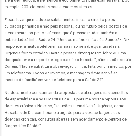
além de médicos, enfermeiros e equipamentos para exames faltam, por
exemplo, 200 telefonistas para atender os utentes.
E para levar quem adoece subitamente a iniciar o circuito pelos
cuidados primários e não pelo hospital, ou no futuro pelos postos de
atendimento, os peritos afirmam que é preciso mudar também a
publicidade à linha Saúde 24. “Um dos maiores mitos é a Saúde 24. Diz
responder a muitos telefonemas mas não se sabe quantas idas à
Urgência foram evitadas. Basta a pessoa dizer que tem febre ou uma
dor qualquer e a resposta é logo para ir ao hospital”, afirma João Araújo
Correia. “Não se substitui a observação clínica, feita por um médico, por
um telefonema. Todos os invernos, a mensagem devia ser ‘vá ao
médico de família’ em vez de ‘telefone para a Saúde 24”.
No documento constam ainda propostas de alterações nas consultas
de especialidade e nos Hospitais de Dia para melhorar a reposta aos
doentes crónicos. No caso, “soluções alternativas à Urgência, como
Hospitais de Dia com horário alargado para as exacerbações das
doenças crónicas, consultas abertas sem agendamento e Centros de
Diagnóstico Rápido”.