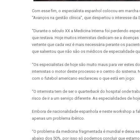
Com esse fim, o especialista espanhol colocou em marcha 
“Avanços na gestão clínica”, que despertou o interesse da 
“Durante o século XX a Medicina Interna foi perdendo espec
que restava. Hoje muitos internistas dedicam-se a doenças s
vertente que cada vez é mais necessária perante os pacien
que salientou que não são os médicos de especialidade q
“Os especialistas de hoje são muito maus para ver estes d
internistas o motor deste processo e o centro do sistema. N
com o futebol americano esclareceu o que está em jogo:
“O internista tem de ser o
quarterback
do hospital onde traba
risco de ir a um serviço diferente. As especialidades de h
Embora de nacionalidade espanhola e neste workshop a fala
apenas um problema ibérico.
“O problema da medicina fragmentada é mundial e deixa e
abaixo dos 50%, por isso só podemos concluir que estamo