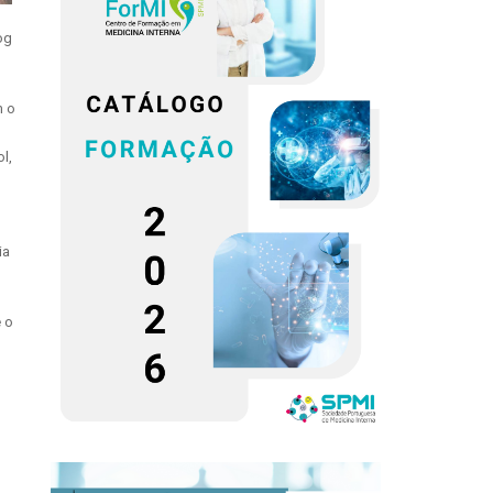
og
m o
l,
ia
e o