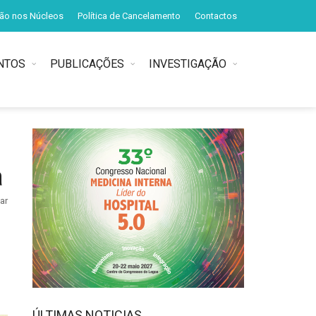
ção nos Núcleos
Política de Cancelamento
Contactos
NTOS
PUBLICAÇÕES
INVESTIGAÇÃO
a
ar
ÚLTIMAS NOTICIAS