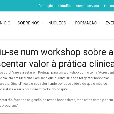
Informação ao Cidadão
Área Reservada
Inscri
INÍCIO
SOBRE NÓS
NÚCLEOS
FORMAÇÃO
EVE
iu-se num workshop sobre a
entar valor à prática clínic
ou Jordi Varela a estar em Portugal para um workshop com o tema “Acrescent
ecialista em Medicina Familiar e que durante 18 anos foi gestor hospitalar,
e a prática clínica e o seu valor, tendo por base a ideia de que o médico
neralista e ser o polo dinamizador do hospital.
e estar tão focados na gestão de temas hospitalares, mas antes como podem,
s procuram.”