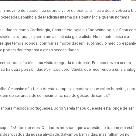
um movimento académico sobre o valor da prática clínica e desenvolveu o bl
Sociedade Espanhola de Medicina Interna pela pertinência que viu no tema.
ialidades, como Cardiologia, Gastrenterologia ou Endocrinologia, e ficou co
istémicas, raras, e perderam a essência generalista. No entanto, essa é a
tes que temos: idosos, com várias morbilidades”, sublinhou o médico espanho
ue podem dar resposta a estas necessidades.
oentes, pois não têm uma visão integrada do doente. Por isso devem ser os
ão há outra possibilidade”, vincou Jordi Varela, que recorrendo a uma analog
lha. Se assim não for, o doente complexo, cada vez que vai ao hospital, corr
oje têm de ser áreas de conhecimento, não de gestão de camas.”
r para médicos portugueses, Jordi Varela frisou que este está longe de ser
scapar 2/3 dos doentes. Os dados mostram que a adesão ao tratamento está
s desfocados da nossa atividade. Salvamos bem vidas, mas falhamos no