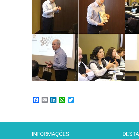
Facebook
Email
LinkedIn
WhatsApp
Twitter
INFORMAÇÕES
DEST