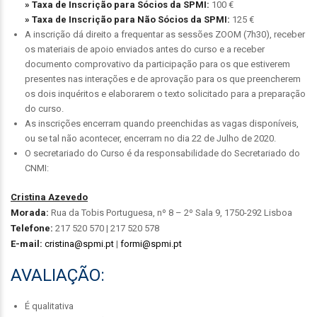
» Taxa de Inscrição para Sócios da SPMI:
100 €
» Taxa de Inscrição para Não Sócios da SPMI:
125 €
A inscrição dá direito a frequentar as sessões ZOOM (7h30), receber
os materiais de apoio enviados antes do curso e a receber
documento comprovativo da participação para os que estiverem
presentes nas interações e de aprovação para os que preencherem
os dois inquéritos e elaborarem o texto solicitado para a preparação
do curso.
As inscrições encerram quando preenchidas as vagas disponíveis,
ou se tal não acontecer, encerram no dia 22 de Julho de 2020.
O secretariado do Curso é da responsabilidade do Secretariado do
CNMI:
Cristina Azevedo
Morada:
Rua da Tobis Portuguesa, nº 8 – 2º Sala 9, 1750-292 Lisboa
Telefone:
217 520 570 | 217 520 578
E-mail:
cristina@spmi.pt
|
formi@spmi.pt
AVALIAÇÃO:
É qualitativa