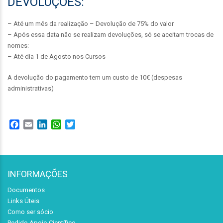
DEVOLUÇÕES:
– Até um mês da realização – Devolução de 75% do valor
– Após essa data não se realizam devoluções, só se aceitam trocas de
nomes:
– Até dia 1 de Agosto nos Cursos
A devolução do pagamento tem um custo de 10€ (despesas
administrativas)
Facebook
Email
LinkedIn
WhatsApp
Twitter
INFORMAÇÕES
Documentos
Links Úteis
Como ser sócio
Pedido Apoio Científico