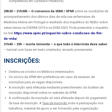
competência em Cuidados Paliativos)
20h30 – 21h30h –
O consenso da SEMI / SPMI
sobre as condições de
acompanhamento dos últimos dias de vida nas enfermarias de
Medicina Interna em Portugal e resultado dos inquéritos do NEBio sobre
estes temas na EVERMI 2019 e na ESIM 2020. Pode preencher o inquérito
no link
https://www.spmi.pt/inquerito-sobre-condicoes-de-fim-
de-vida/
21h45 – 23h –
morte iminente – o que todo o Internista deve saber
– tutorial com base em texto orientador, enviado previamente
INSCRIÇÕES:
Destina-se a todos os Médicos interessados
Os sócios da SPMI têm preferência em caso de excesso de
inscrições para as vagas disponíveis.
A inscrição será efetuada mediante preenchimento do boletim de
inscrição disponível online no website da SPMI.
A confirmação da inscrição só será efetuada depois do pagamento
da taxa de inscrição. A
Taxa de Inscrição
inclui a participação nos
trabalhos, material de apoio a ser fornecido pela organização: