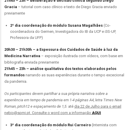
21h45 – 23h –
deliberação e decisão clínica segundo Diego
Gracia
– tutorial com caso clínico e texto de Diego Gracia enviado
previamente
2º dia coordenação do módulo Susana Magalhães
(Co-
coordenadora do Germen, Investigadora do IB da UCP e i3S-UP,
Professora da UFP)
20h30 – 21h30h – a Espessura dos Cuidados de Saúde à luz da
Medicina Narrativa
– exposição ilustrada com vídeos, com base em
bibliografia enviada previamente
21h45 – 23h –
análise qualitativa dos textos elaborados pelos
formandos
narrando as suas experiências durante o tempo excecional
da pandemia.
Os participantes devem partilhar a sua própria narrativa sobre a
experiência em tempo de pandemia em 1-4 páginas A4, letra Times New
Roman, pitch12 e espaçamento de 1,5.
até
dia 22 de Julho para o email
nebio@spmi.pt. Consulte o word com a informação
AQUI
3º dia coordenação do módulo Rui Carneiro
(Internista com