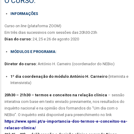
O CURSO:
INFORMAÇÕES
Curso
on line
(plataforma ZOOM)
Em três dias sucessivos com sessões das 20h30-23h
Dias do curso:
24, 25 e 26 de agosto 2020
MÓDULOS E PROGRAMA:
Diretor do curso:
António H. Carneiro (coordenador do NEBio)
1º dia coordenação do módulo António H. Carneiro
(Internista e
Intensivista)
20h30 – 21h30 –
termos e conceitos na relação clínica
– sessão
interativa com base em texto enviado previamente, nos resultados do
inquérito nacional e na opinião dos formandos do “Um dia com o
NEBio”. O inquérito está disponível para preenchimento no link
https://www.spmi.pt/a-importancia-dos-termos-e-conceitos-na-
relacao-clinica/