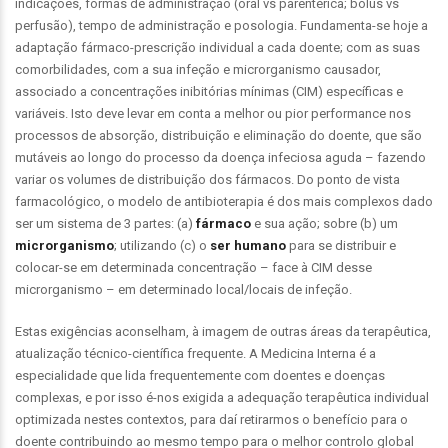
indicações, formas de administração (oral vs parentérica; bólus vs
perfusão), tempo de administração e posologia. Fundamenta-se hoje a
adaptação fármaco-prescrição individual a cada doente; com as suas
comorbilidades, com a sua infeção e microrganismo causador,
associado a concentrações inibitórias mínimas (CIM) específicas e
variáveis. Isto deve levar em conta a melhor ou pior performance nos
processos de absorção, distribuição e eliminação do doente, que são
mutáveis ao longo do processo da doença infeciosa aguda – fazendo
variar os volumes de distribuição dos fármacos. Do ponto de vista
farmacológico, o modelo de antibioterapia é dos mais complexos dado
ser um sistema de 3 partes: (a)
fármaco
e sua ação; sobre (b) um
microrganismo
; utilizando (c) o
ser humano
para se distribuir e
colocar-se em determinada concentração – face à CIM desse
microrganismo – em determinado local/locais de infeção.
Estas exigências aconselham, à imagem de outras áreas da terapêutica,
atualização técnico-científica frequente. A Medicina Interna é a
especialidade que lida frequentemente com doentes e doenças
complexas, e por isso é-nos exigida a adequação terapêutica individual
optimizada nestes contextos, para daí retirarmos o benefício para o
doente contribuindo ao mesmo tempo para o melhor controlo global