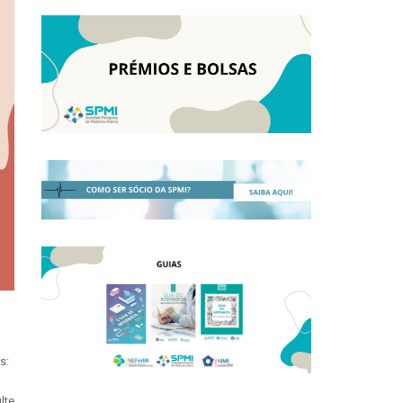
s:
lte