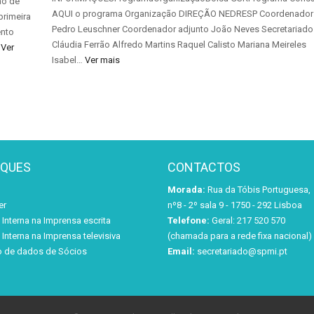
ão de
AQUI o programa Organização DIREÇÃO NEDRESP Coordenador
primeira
Pedro Leuschner Coordenador adjunto João Neves Secretariado
ento
Cláudia Ferrão Alfredo Martins Raquel Calisto Mariana Meireles
…
Ver
Isabel…
Ver mais
AQUES
CONTACTOS
Morada:
Rua da Tóbis Portuguesa,
er
nº8 - 2º sala 9 - 1750 - 292 Lisboa
Interna na Imprensa escrita
Telefone:
Geral: 217 520 570
Interna na Imprensa televisiva
(chamada para a rede fixa nacional)
o de dados de Sócios
Email:
secretariado@spmi.pt