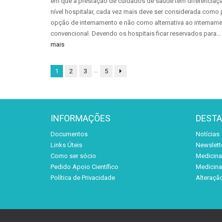
em que a prestação de cuidados de saúde tem diferenciaç
nível hospitalar, cada vez mais deve ser considerada como 
opção de internamento e não como alternativa ao internam
convencional. Devendo os hospitais ficar reservados para
mais
…
1
2
3
5
INFORMAÇÕES
DEST
Documentos
Notícias
Links Úteis
Newslett
Como ser sócio
Medicina 
Pedido Apoio Científico
Medicina 
Política de Privacidade
Alteraçã