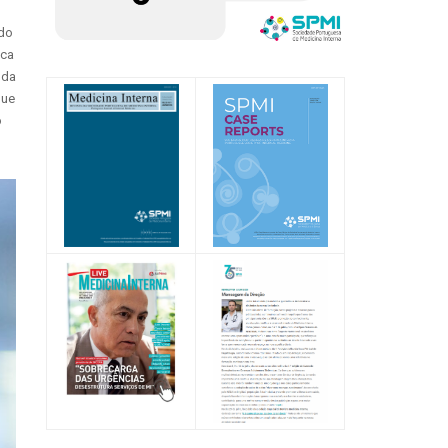
ndo
ica
 da
que
o