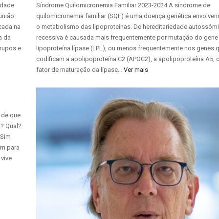
edade
Síndrome Quilomicronemia Familiar 2023-2024 A síndrome de
união
quilomicronemia familiar (SQF) é uma doença genética envolve
ocada na
o metabolismo das lipoproteínas. De hereditariedade autossóm
a da
recessiva é causada mais frequentemente por mutação do gene
rupos e
lipoproteína lípase (LPL), ou menos frequentemente nos genes 
codificam a apolipoproteína C2 (APOC2), a apolipoproteína A5, 
fator de maturação da lípase…
Ver mais
 de que
l? Qual?
 Sim
am para
vive