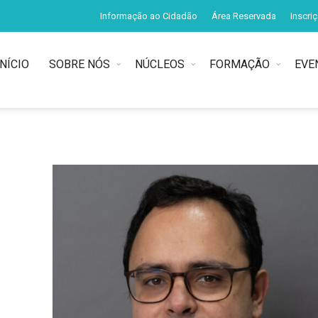
Informação ao Cidadão
Área Reservada
Inscri
INÍCIO
SOBRE NÓS
NÚCLEOS
FORMAÇÃO
EVE