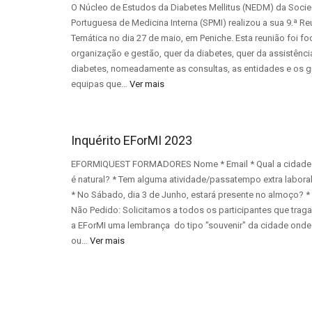
O Núcleo de Estudos da Diabetes Mellitus (NEDM) da Soci
Portuguesa de Medicina Interna (SPMI) realizou a sua 9.ª Re
Temática no dia 27 de maio, em Peniche. Esta reunião foi f
organização e gestão, quer da diabetes, quer da assistênci
diabetes, nomeadamente as consultas, as entidades e os g
equipas que…
Ver mais
Inquérito EForMI 2023
EFORMIQUEST FORMADORES Nome * Email * Qual a cidade
é natural? * Tem alguma atividade/passatempo extra labora
* No Sábado, dia 3 de Junho, estará presente no almoço? *
Não Pedido: Solicitamos a todos os participantes que trag
a EForMI uma lembrança do tipo "souvenir" da cidade onde 
ou…
Ver mais