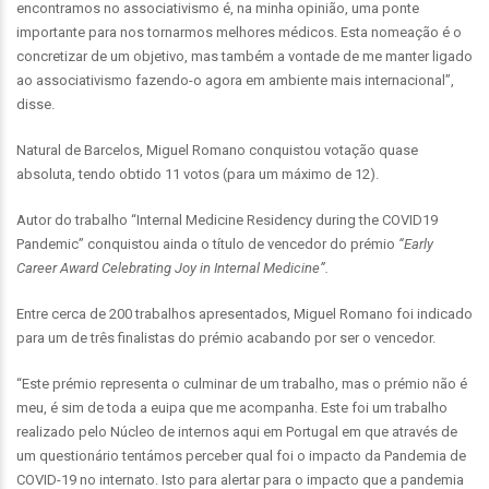
encontramos no associativismo é, na minha opinião, uma ponte
importante para nos tornarmos melhores médicos. Esta nomeação é o
concretizar de um objetivo, mas também a vontade de me manter ligado
ao associativismo fazendo-o agora em ambiente mais internacional”,
disse.
Natural de Barcelos, Miguel Romano conquistou votação quase
absoluta, tendo obtido 11 votos (para um máximo de 12).
Autor do trabalho “Internal Medicine Residency during the COVID19
Pandemic” conquistou ainda o título de vencedor do prémio
“Early
Career Award Celebrating Joy in Internal Medicine”.
Entre cerca de 200 trabalhos apresentados, Miguel Romano foi indicado
para um de três finalistas do prémio acabando por ser o vencedor.
“Este prémio representa o culminar de um trabalho, mas o prémio não é
meu, é sim de toda a euipa que me acompanha. Este foi um trabalho
realizado pelo Núcleo de internos aqui em Portugal em que através de
um questionário tentámos perceber qual foi o impacto da Pandemia de
COVID-19 no internato. Isto para alertar para o impacto que a pandemia