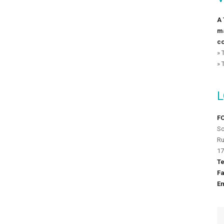
A 
ma
co
» 
» 
FO
So
Ru
17
Te
Fa
Em