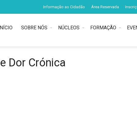
Informação ao Cidadão
Área Reservada
Inscri
INÍCIO
SOBRE NÓS
NÚCLEOS
FORMAÇÃO
EVE
de Dor Crónica