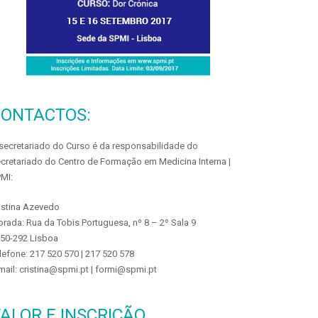
CONTACTOS:
secretariado do Curso é da responsabilidade do
cretariado do Centro de Formação em Medicina Interna |
MI:
istina Azevedo
rada: Rua da Tobis Portuguesa, nº 8 – 2º Sala 9
50-292 Lisboa
lefone: 217 520 570 | 217 520 578
mail: cristina@spmi.pt | formi@spmi.pt
ALOR E INSCRIÇÃO