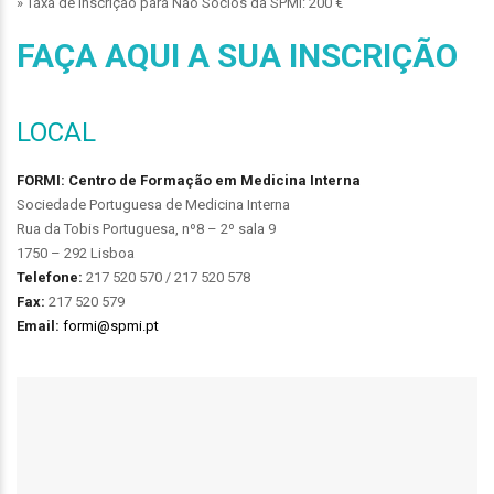
» Taxa de Inscrição para Não Sócios da SPMI: 200 €
FAÇA AQUI A SUA INSCRIÇÃO
LOCAL
FORMI: Centro de Formação em Medicina Interna
Sociedade Portuguesa de Medicina Interna
Rua da Tobis Portuguesa, nº8 – 2º sala 9
1750 – 292 Lisboa
Telefone:
217 520 570 / 217 520 578
Fax:
217 520 579
Email:
formi@spmi.pt