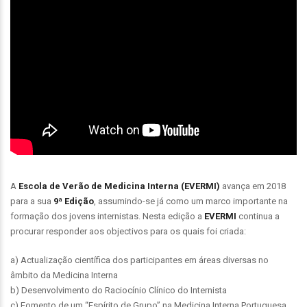
A
Escola de Verão de Medicina Interna (EVERMI)
avança em 2018
para a sua
9ª Edição
, assumindo-se já como um marco importante na
formação dos jovens internistas. Nesta edição a
EVERMI
continua a
procurar responder aos objectivos para os quais foi criada:
a) Actualização científica dos participantes em áreas diversas no
âmbito da Medicina Interna
b) Desenvolvimento do Raciocínio Clínico do Internista
c) Fomento de um “Espírito de Grupo” na Medicina Interna Portuguesa