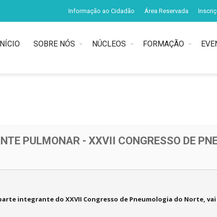
Informação ao Cidadão
Área Reservada
Inscri
INÍCIO
SOBRE NÓS
NÚCLEOS
FORMAÇÃO
EVE
NTE PULMONAR - XXVII CONGRESSO DE PN
parte integrante do
XXVII Congresso de Pneumologia do Norte,
vai