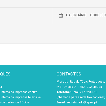
CALENDÁRIO
GOOGLEC
AQUES
CONTACTOS
Morada:
Rua da Tóbis Portuguesa,
er
nº8 - 2º sala 9 - 1750 - 292 Lisboa
Interna na Imprensa escrita
Telefone:
Geral: 217 520 570
Interna na Imprensa televisiva
(chamada para a rede fixa nacional)
o de dados de Sócios
Email:
secretariado@spmi.pt