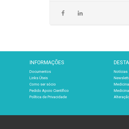
INFORMAÇÕES
DEST
Documentos
Notícias
Links Úteis
Newslett
Como ser sócio
Medicina 
Pedido Apoio Científico
Medicina 
Política de Privacidade
Alteraçã