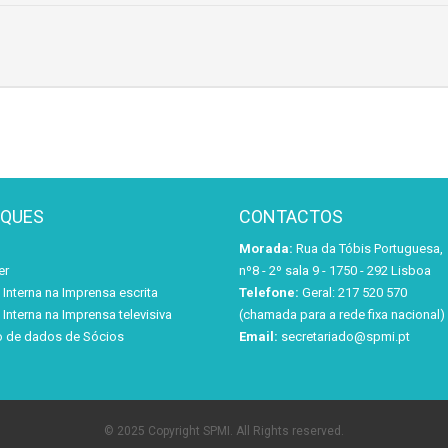
AQUES
CONTACTOS
Morada:
Rua da Tóbis Portuguesa,
er
nº8 - 2º sala 9 - 1750 - 292 Lisboa
Interna na Imprensa escrita
Telefone:
Geral: 217 520 570
Interna na Imprensa televisiva
(chamada para a rede fixa nacional)
o de dados de Sócios
Email:
secretariado@spmi.pt
© 2025 Copyright SPMI. All Rights reserved.