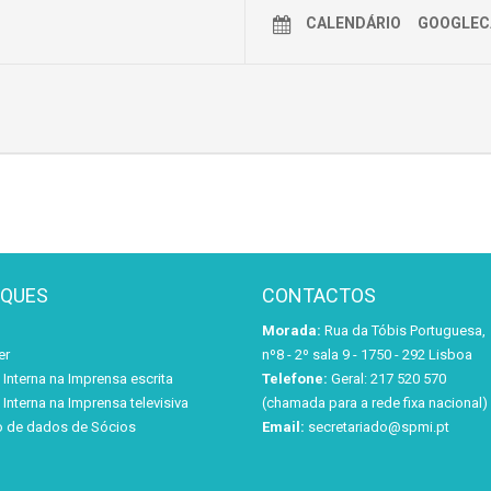
CALENDÁRIO
GOOGLEC
AQUES
CONTACTOS
Morada:
Rua da Tóbis Portuguesa,
er
nº8 - 2º sala 9 - 1750 - 292 Lisboa
Interna na Imprensa escrita
Telefone:
Geral: 217 520 570
Interna na Imprensa televisiva
(chamada para a rede fixa nacional)
o de dados de Sócios
Email:
secretariado@spmi.pt