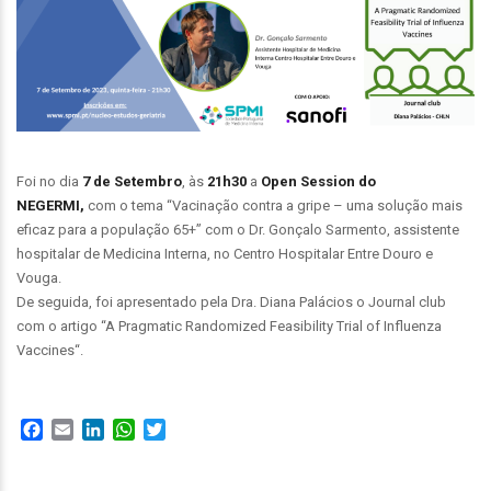
Foi no dia
7 de Setembro
, às
21h30
a
Open Session do
NEGERMI,
com o tema “Vacinação contra a gripe – uma solução mais
eficaz para a população 65+” com o Dr. Gonçalo Sarmento, assistente
hospitalar de Medicina Interna, no Centro Hospitalar Entre Douro e
Vouga.
De seguida, foi apresentado pela Dra. Diana Palácios o Journal club
com o artigo “
A Pragmatic Randomized Feasibility Trial of Influenza
Vaccines
“.
Facebook
Email
LinkedIn
WhatsApp
Twitter