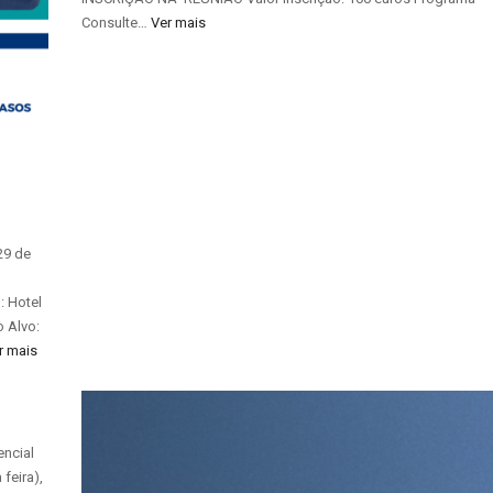
Consulte…
Ver mais
29 de
: Hotel
o Alvo:
r mais
encial
feira),