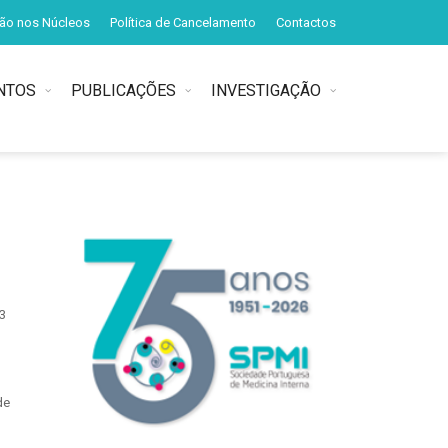
ção nos Núcleos
Política de Cancelamento
Contactos
NTOS
PUBLICAÇÕES
INVESTIGAÇÃO
3
de