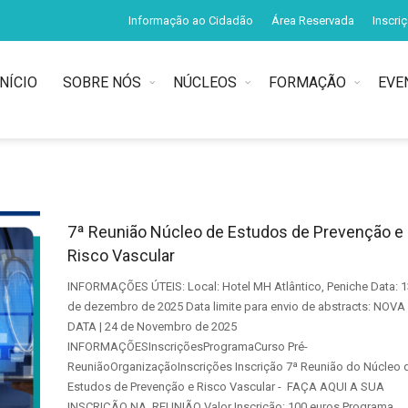
Informação ao Cidadão
Área Reservada
Inscri
INÍCIO
SOBRE NÓS
NÚCLEOS
FORMAÇÃO
EVE
7ª Reunião Núcleo de Estudos de Prevenção e
Risco Vascular
INFORMAÇÕES ÚTEIS: Local: Hotel MH Atlântico, Peniche Data: 1
de dezembro de 2025 Data limite para envio de abstracts: NOVA
DATA | 24 de Novembro de 2025
INFORMAÇÕESInscriçõesProgramaCurso Pré-
ReuniãoOrganizaçãoInscrições Inscrição 7ª Reunião do Núcleo 
Estudos de Prevenção e Risco Vascular - FAÇA AQUI A SUA
INSCRIÇÃO NA REUNIÃO Valor Inscrição: 100 euros Programa