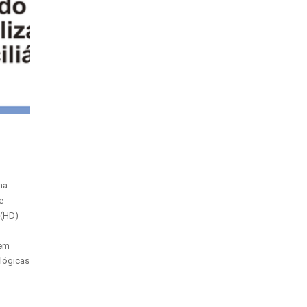
na
e
 (HD)
 em
lógicas