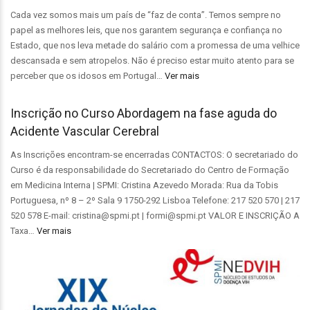
Cada vez somos mais um país de “faz de conta”. Temos sempre no
papel as melhores leis, que nos garantem segurança e confiança no
Estado, que nos leva metade do salário com a promessa de uma velhice
descansada e sem atropelos. Não é preciso estar muito atento para se
perceber que os idosos em Portugal…
Ver mais
Inscrição no Curso Abordagem na fase aguda do
Acidente Vascular Cerebral
As Inscrições encontram-se encerradas CONTACTOS: O secretariado do
Curso é da responsabilidade do Secretariado do Centro de Formação
em Medicina Interna | SPMI: Cristina Azevedo Morada: Rua da Tobis
Portuguesa, nº 8 – 2º Sala 9 1750-292 Lisboa Telefone: 217 520 570 | 217
520 578 E-mail: cristina@spmi.pt | formi@spmi.pt VALOR E INSCRIÇÃO A
Taxa…
Ver mais