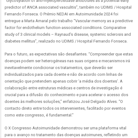
“Glycosylation of anti-myeloperoxidase antibodies as a potential early
predictor of ANCA associated vasculitis”, também no UDIMS / Hospital
Fernando Fonseca. O Prémio NEDAI em Autoimunidade 2024 foi
entregue a Marta Amaral pelo trabalho “Vascular memory as a predictive
factor for endothelium function-associated conditions. Comparative
study of 3 clinical models – Raynaud’s disease, systemic sclerosis and
diabetes mellitus”, realizado no UDIMS / Hospital Fernando Fonseca.
Para o futuro, as expectativas são desafiantes. “Compreender que estas
doenças podem ser heterogéneas nas suas origens e mecanismos irá
inevitavelmente condicionar os tratamentos, que deverão ser
individualizados para cada doente e não de acordo com linhas de
orientação que pretendem apenas cobrir ‘a média dos doentes’. A
colaboração entre estruturas médicas e centros de investigação é
crucial para a difusão do conhecimento e para acelerar o acesso dos
doentes às melhores soluções,” enfatizou José Delgado Alves. “O
contacto direto entre todos os intervenientes, facilitado por eventos
como este congresso, é fundamental.”
O X Congresso Autoimunidade demonstrou ser uma plataforma vital
para o avanço no tratamento das doenças autoimunes, refletindo um