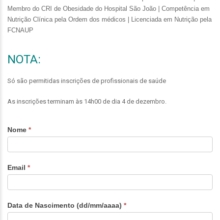
Membro do CRI de Obesidade do Hospital São João |
Competência em
Nutrição Clínica pela Ordem dos médicos |
Licenciada em Nutrição pela
FCNAUP
NOTA:
Só são permitidas inscrições de profissionais de saúde
As inscrições terminam às 14h00 de dia 4 de dezembro.
Webinar
Nome
*
Obesidade
e
Microbiota
Email
*
Data de Nascimento (dd/mm/aaaa)
*