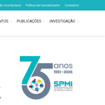
ção nos Núcleos
Política de Cancelamento
Contactos
NTOS
PUBLICAÇÕES
INVESTIGAÇÃO
a
k