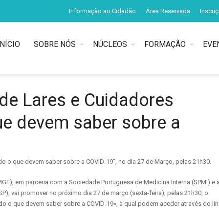
Informação ao Cidadão
Área Reservada
Inscri
INÍCIO
SOBRE NÓS
NÚCLEOS
FORMAÇÃO
EVE
de Lares e Cuidadores
ue devem saber sobre a
do o que devem saber sobre a COVID-19″, no dia 27 de Março, pelas 21h30.
MGF), em parceria com a Sociedade Portuguesa de Medicina Interna (SPMI) e 
, vai promover no próximo dia 27 de março (sexta-feira), pelas 21h30, o
do o que devem saber sobre a COVID-19», à qual podem aceder através do lin