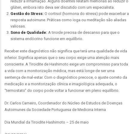
reduzir a inflamação. Alguns doentes relatam melhorias ao reduzir o
glúten, embora isto deva ser discutido com um especialista.
Gestão do Stress:
O cortisol (hormona do stress) pode exacerbar a
resposta autoimune. Práticas como ioga ou meditação são aliadas
valiosas.
Sono de Qualidade:
A tiroide precisa de descanso para que o
sistema endócrino funcione em equilíbrio.
Receber este diagnóstico não significa que terá uma qualidade de vida
inferior. Significa apenas que o seu corpo exige uma atenção mais
consciente. A Tiroidite de Hashimoto exige um compromisso para toda
a vida com a monitorização médica, mas está longe de ser uma
sentença de mal-estar. Com o diagnóstico precoce, o ajuste correto da
medicação e a monitorização clínica e imagiológica adequada, o
“termostato” do corpo pode voltar a funcionar em pleno equilíbrio.
Dr. Carlos Carneiro, Coordenador do Núcleo de Estudos de Doenças
Autoimunes da Sociedade Portuguesa de Medicina Interna
Dia Mundial da Tiroidite Hashimoto – 25 de maio