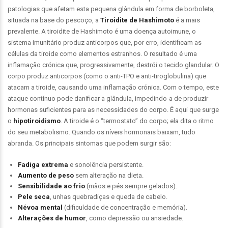
patologias que afetam esta pequena glândula em forma de borboleta,
situada na base do pescoço, a
Tiroidite de Hashimoto
é a mais
prevalente. A tiroidite de Hashimoto é uma doença autoimune, o
sistema imunitário produz anticorpos que, por erro, identificam as
células da tiroide como elementos estranhos. O resultado é uma
inflamação crónica que, progressivamente, destrói o tecido glandular. O
corpo produz anticorpos (como o anti-TPO e anti-tiroglobulina) que
atacam a tiroide, causando uma inflamação crónica. Com o tempo, este
ataque contínuo pode danificar a glândula, impedindo-a de produzir
hormonas suficientes para as necessidades do corpo. É aqui que surge
o
hipotiroidismo
. A tiroide é o “termostato” do corpo; ela dita o ritmo
do seu metabolismo. Quando os níveis hormonais baixam, tudo
abranda. Os principais sintomas que podem surgir são:
Fadiga extrema
e sonolência persistente.
Aumento de peso
sem alteração na dieta.
Sensibilidade ao frio
(mãos e pés sempre gelados).
Pele seca
, unhas quebradiças e queda de cabelo.
Névoa mental
(dificuldade de concentração e memória).
Alterações de humor
, como depressão ou ansiedade.