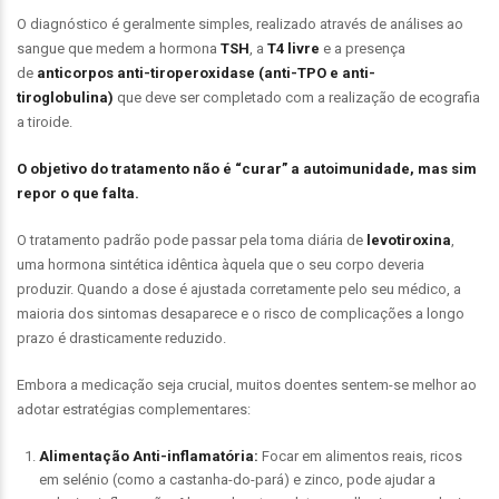
O diagnóstico é geralmente simples, realizado através de análises ao
sangue que medem a hormona
TSH
, a
T4 livre
e a presença
de
anticorpos anti-tiroperoxidase (anti-TPO e anti-
tiroglobulina)
que deve ser completado com a realização de ecografia
a tiroide.
O objetivo do tratamento não é “curar” a autoimunidade, mas sim
repor o que falta.
O tratamento padrão pode passar pela toma diária de
levotiroxina
,
uma hormona sintética idêntica àquela que o seu corpo deveria
produzir. Quando a dose é ajustada corretamente pelo seu médico, a
maioria dos sintomas desaparece e o risco de complicações a longo
prazo é drasticamente reduzido.
Embora a medicação seja crucial, muitos doentes sentem-se melhor ao
adotar estratégias complementares:
Alimentação Anti-inflamatória:
Focar em alimentos reais, ricos
em selénio (como a castanha-do-pará) e zinco, pode ajudar a