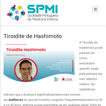
Tiroidite de Hashimoto
A Tiroidite de
Hashimoto pode
parecer um
nome
assustador
quando surge
pela primeira vez
num relatório
médico. As
estatísticas
indicam que a doença é significativamente mais comum
em
mulheres
do que em homens, surgindo frequentemente entre os 30
e os 50 anos, embora possa manifestar-se em qualquer idade. Entre as