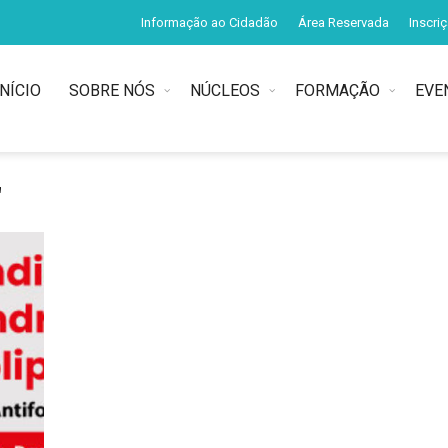
Informação ao Cidadão
Área Reservada
Inscri
INÍCIO
SOBRE NÓS
NÚCLEOS
FORMAÇÃO
EVE
"