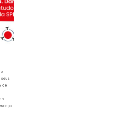
ne
s seus
9 de
os
resença