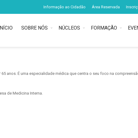
Informação ao Cidadão
Área Reservada
Inscri
INÍCIO
SOBRE NÓS
NÚCLEOS
FORMAÇÃO
EVE
s
ar 65 anos. É uma especialidade médica que centra o seu foco na compreensã
esa de Medicina Interna.