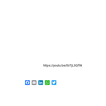
https://youtu.be/ISrTjL3QffA
Facebook
Email
LinkedIn
WhatsApp
Twitter