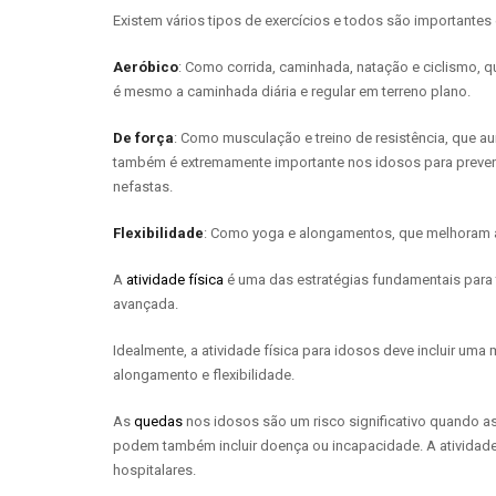
Existem vários tipos de exercícios e todos são importantes
Aeróbico
: Como corrida, caminhada, natação e ciclismo, q
é mesmo a caminhada diária e regular em terreno plano.
De força
: Como musculação e treino de resistência, que a
também é extremamente importante nos idosos para preveni
nefastas.
Flexibilidade
: Como yoga e alongamentos, que melhoram a 
A
atividade física
é uma das estratégias fundamentais para 
avançada.
Idealmente, a atividade física para idosos deve incluir uma m
alongamento e flexibilidade.
As
quedas
nos idosos são um risco significativo quando as
podem também incluir doença ou incapacidade. A atividade 
hospitalares.