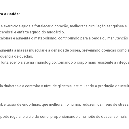
ra a Saúde:
 de exercícios ajuda a fortalecer o coração, melhorar a circulação sanguínea e
r cerebral e enfarte agudo do miocárdio.
r” calorias e aumenta o metabolismo, contribuindo para a perda ou manutenção
a, aumenta a massa muscular e a densidade óssea, prevenindo doenças como 
equência de quedas.
a fortalecer o sistema imunológico, tornando o corpo mais resistente a infeçõ
diabetes e a controlar o nível de glicemia, estimulando a produção de insul
à libertação de endorfinas, que melhoram o humor, reduzem os níveis de stress
io pode regular o ciclo do sono, proporcionando uma noite de descanso mais