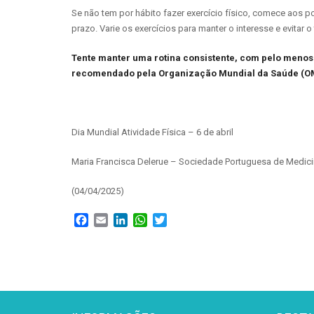
Se não tem por hábito fazer exercício físico, comece aos p
prazo. Varie os exercícios para manter o interesse e evitar o 
Tente manter uma rotina consistente, com pelo menos
recomendado pela Organização Mundial da Saúde (O
Dia Mundial Atividade Física – 6 de abril
Maria Francisca Delerue – Sociedade Portuguesa de Medici
(04/04/2025)
Facebook
Email
LinkedIn
WhatsApp
Twitter