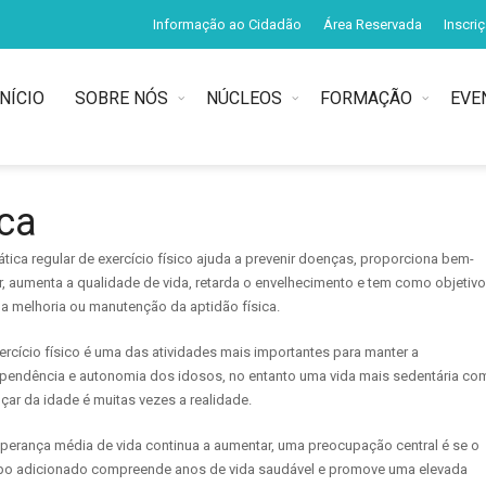
Informação ao Cidadão
Área Reservada
Inscri
INÍCIO
SOBRE NÓS
NÚCLEOS
FORMAÇÃO
EVE
ica
ática regular de exercício físico ajuda a prevenir doenças, proporciona bem-
r, aumenta a qualidade de vida, retarda o envelhecimento e tem como objetivo
l a melhoria ou manutenção da aptidão física.
ercício físico é uma das atividades mais importantes para manter a
pendência e autonomia dos idosos, no entanto uma vida mais sedentária co
çar da idade é muitas vezes a realidade.
perança média de vida continua a aumentar, uma preocupação central é se o
o adicionado compreende anos de vida saudável e promove uma elevada