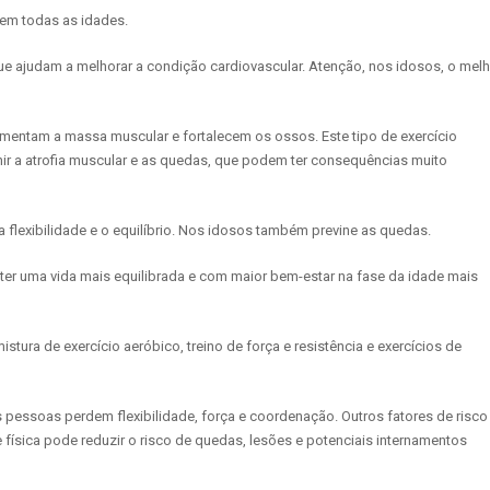
 em todas as idades.
ue ajudam a melhorar a condição cardiovascular. Atenção, nos idosos, o mel
umentam a massa muscular e fortalecem os ossos. Este tipo de exercício
r a atrofia muscular e as quedas, que podem ter consequências muito
flexibilidade e o equilíbrio. Nos idosos também previne as quedas.
ter uma vida mais equilibrada e com maior bem-estar na fase da idade mais
istura de exercício aeróbico, treino de força e resistência e exercícios de
 pessoas perdem flexibilidade, força e coordenação. Outros fatores de risco
física pode reduzir o risco de quedas, lesões e potenciais internamentos