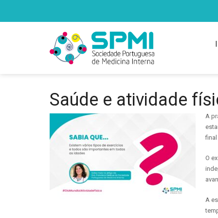
Saúde e atividade fís
A pr
esta
fina
O ex
inde
avan
A es
temp