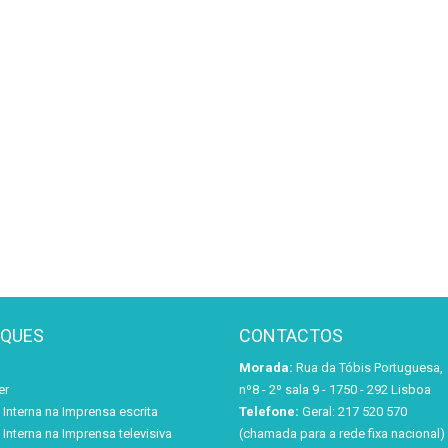
AQUES
CONTACTOS
Morada:
Rua da Tóbis Portuguesa,
er
nº8 - 2º sala 9 - 1750 - 292 Lisboa
Interna na Imprensa escrita
Telefone:
Geral: 217 520 570
Interna na Imprensa televisiva
(chamada para a rede fixa nacional)