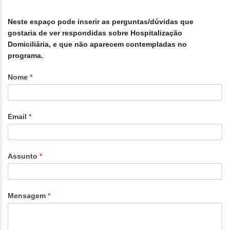
NEHospDom
Neste espaço pode inserir as perguntas/dúvidas que
gostaria de ver respondidas sobre Hospitalização
Domiciliária, e que não aparecem contempladas no
programa.
Nome
*
Email
*
Assunto
*
Mensagem
*