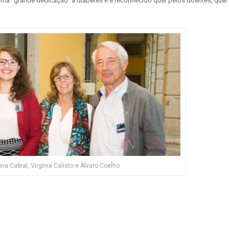
ma “grande dedicação” à diabetes e é reconhecido quer pelos doentes, quer
na Cabral, Virgínia Calisto e Álvaro Coelho.