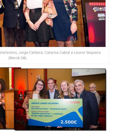
Veríssimo, Jorge Caldeira, Catarina Cabral e Leonor Sequeira
(Merck SA).