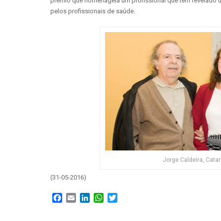
prémio que homenageia um profissional que tem revelado u
pelos profissionais de saúde.
Jorge Caldeira, Catari
(31-05-2016)
Facebook
Email
LinkedIn
WhatsApp
Twitter