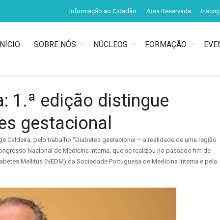
Informação ao Cidadão
Área Reservada
Inscri
INÍCIO
SOBRE NÓS
NÚCLEOS
FORMAÇÃO
EVE
: 1.ª edição distingue
es gestacional
ge Caldeira, pelo trabalho “Diabetes gestacional – a realidade de uma região
ongresso Nacional de Medicina Interna, que se realizou no passado fim de
abetes Mellitus (NEDM) da Sociedade Portuguesa de Medicina Interna e pela