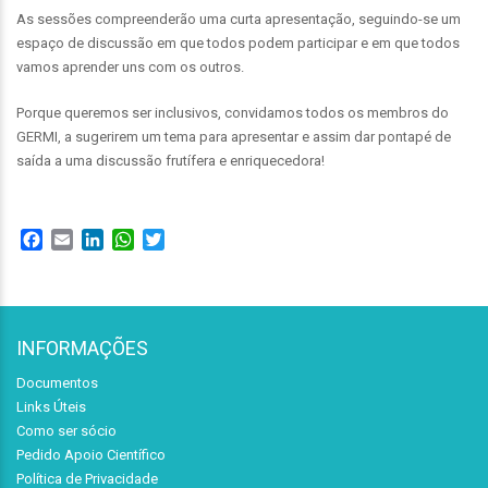
As sessões compreenderão uma curta apresentação, seguindo-se um
espaço de discussão em que todos podem participar e em que todos
vamos aprender uns com os outros.
Porque queremos ser inclusivos, convidamos todos os membros do
GERMI, a sugerirem um tema para apresentar e assim dar pontapé de
saída a uma discussão frutífera e enriquecedora!
Facebook
Email
LinkedIn
WhatsApp
Twitter
INFORMAÇÕES
Documentos
Links Úteis
Como ser sócio
Pedido Apoio Científico
Política de Privacidade