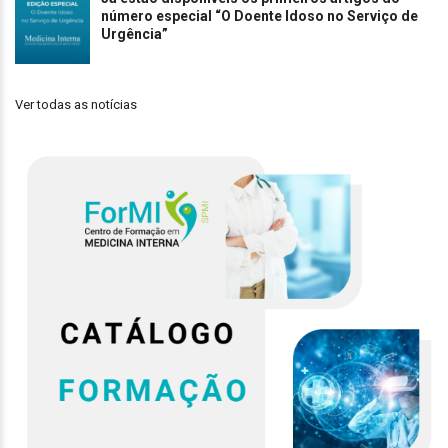
número especial “O Doente Idoso no Serviço de
Urgência”
Ver todas as notícias