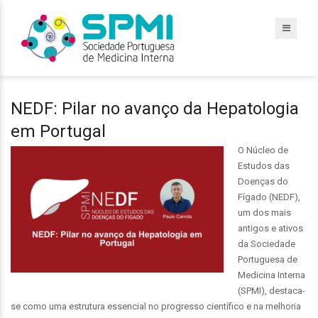
NEDF: Pilar no avanço da Hepatologia
em Portugal
O Núcleo de
Estudos das
Doenças do
Fígado (NEDF),
um dos mais
antigos e ativos
da Sociedade
Portuguesa de
Medicina Interna
(SPMI), destaca-
se como uma estrutura essencial no progresso científico e na melhoria