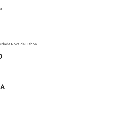
oa
sidade Nova de Lisboa
O
RA