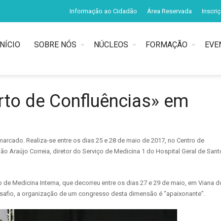
Informação ao Cidadão
Área Reservada
Inscri
INÍCIO
SOBRE NÓS
NÚCLEOS
FORMAÇÃO
EVE
orto de Confluências» em
arcado. Realiza-se entre os dias 25 e 28 de maio de 2017, no Centro de
o Araújo Correia, diretor do Serviço de Medicina 1 do Hospital Geral de Sant
o de Medicina Interna, que decorreu entre os dias 27 e 29 de maio, em Viana d
esafio, a organização de um congresso desta dimensão é “apaixonante”.