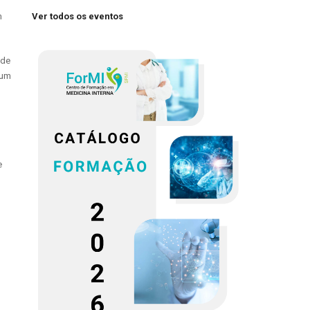
Ver todos os eventos
m
 de
 um
e