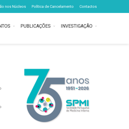
ção nos Núcleos
Política de Cancelamento
Contactos
NTOS
PUBLICAÇÕES
INVESTIGAÇÃO
o
o