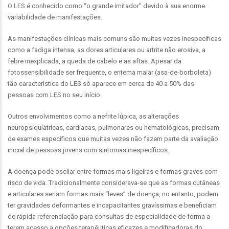
O LES é conhecido como “o grande imitador” devido à sua enorme
variabilidade de manifestações.
As manifestações clínicas mais comuns são muitas vezes inespecíficas
como a fadiga intensa, as dores articulares ou artrite não erosiva, a
febre inexplicada, a queda de cabelo e as aftas. Apesar da
fotossensibilidade ser frequente, o eritema malar (asa-de-borboleta)
tão característica do LES só aparece em cerca de 40 a 50% das
pessoas com LES no seu início.
Outros envolvimentos como a nefrite lúpica, as alterações
neuropsiquiátricas, cardíacas, pulmonares ou hematológicas, precisam
de exames específicos que muitas vezes não fazem parte da avaliação
inicial de pessoas jovens com sintomas inespecíficos.
A doença pode oscilar entre formas mais ligeiras e formas graves com
risco de vida. Tradicionalmente considerava-se que as formas cutâneas
e articulares seriam formas mais “leves” de doença, no entanto, podem
ter gravidades deformantes e incapacitantes gravíssimas e beneficiam
de rápida referenciação para consultas de especialidade de forma a
terem acesso a opções terapêuticas eficazes e modificadoras do