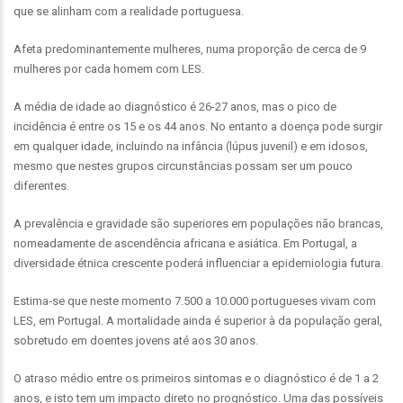
que se alinham com a realidade portuguesa.
Afeta predominantemente mulheres, numa proporção de cerca de 9
mulheres por cada homem com LES.
A média de idade ao diagnóstico é 26-27 anos, mas o pico de
incidência é entre os 15 e os 44 anos. No entanto a doença pode surgir
em qualquer idade, incluindo na infância (lúpus juvenil) e em idosos,
mesmo que nestes grupos circunstâncias possam ser um pouco
diferentes.
A prevalência e gravidade são superiores em populações não brancas,
nomeadamente de ascendência africana e asiática. Em Portugal, a
diversidade étnica crescente poderá influenciar a epidemiologia futura.
Estima‑se que neste momento 7.500 a 10.000 portugueses vivam com
LES, em Portugal. A mortalidade ainda é superior à da população geral,
sobretudo em doentes jovens até aos 30 anos.
O atraso médio entre os primeiros sintomas e o diagnóstico é de 1 a 2
anos, e isto tem um impacto direto no prognóstico. Uma das possíveis